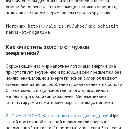
лунным светом для большинства камней является
самым безопасным. Также самоцвет можно зарядить,
положив его рядом с кристаллом горного хрусталя.
Источник:
https://aloris.ru/uhod/kak-ochistit-
kamni-ot-negativa
Как очистить золото от чужой
энергетики?
Окружающий нас мир наполнен потоками энергии, она
присутствует внутри нас и присуща всем предметам без
исключения. Мощной энергетической силой обладают
ювелирные изделия, особенно произведенные из золота.
Это связано с популярностью этого драгоценного
металла при создании украшений. Мы ежедневно
контактируем с ними: носим серьги, кольца, цепочки.
ЭТО ИНТЕРЕСНО:
Как заточить ножи для ледоруба
При
такой постоянной и тесной взаимосвязи энергия
несомненно “впитается” в золотые украшения. Что, если