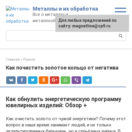
Перейти
Металлы и их обработка
к
Все о металлах и
контенту
металлообработке
Для любых предложений по
Для любых предложений по
сайту:
сайту: magnetline@cp9.ru
[email protected]
Поиск:
Главная
»
Разное
Как почистить золотое кольцо от негатива
Как обнулить энергетическую программу
ювелирных изделий: Обзор +
Как очистить золото от чужой энергетики? Почему этот
вопрос в наше время занимает людей, и не только
экзальтированных барышень, но и серьёзных учёных. В