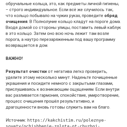
обручальные кольца, это, как предметы личной гигиены,
– строго индивидуальное. Если всё же случилось так,
что кольцо побывало на чужих руках, проведите
обряд
очищения
. В Полнолуние кольцо кладут на пороге дома.
Входя домой со стороны улицы, поставить левый каблук
в это кольцо. Затем оно всю ночь лежит там возле
порога, а наутро перезаряженным под вашу программу
возвращается в дом.
ВАЖНО!
Результат очистки
от негатива легко проверить,
уделите этому несколько минут. Наденьте почищенные
украшения и посидите немного с закрытыми глазами,
прислушиваясь к возникающим ощущениям. Если внутри
вас разливается гармония, спокойствие, умиротворение,
процесс очищения прошёл результативно, и
драгоценности вновь готовы служить вам на благо.
Источник:
https://kakchistim.ru/poleznye-
sovety/ochishhenie-zolota-ot-chuzhoj-