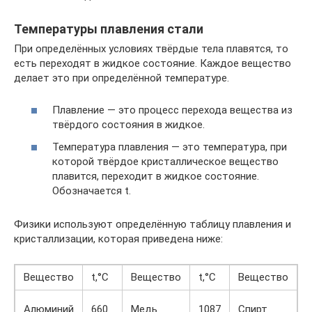
Температуры плавления стали
При определённых условиях твёрдые тела плавятся, то
есть переходят в жидкое состояние. Каждое вещество
делает это при определённой температуре.
Плавление — это процесс перехода вещества из
твёрдого состояния в жидкое.
Температура плавления — это температура, при
которой твёрдое кристаллическое вещество
плавится, переходит в жидкое состояние.
Обозначается t.
Физики используют определённую таблицу плавления и
кристаллизации, которая приведена ниже:
Вещество
t,°C
Вещество
t,°C
Вещество
t
Алюминий
660
Медь
1087
Спирт