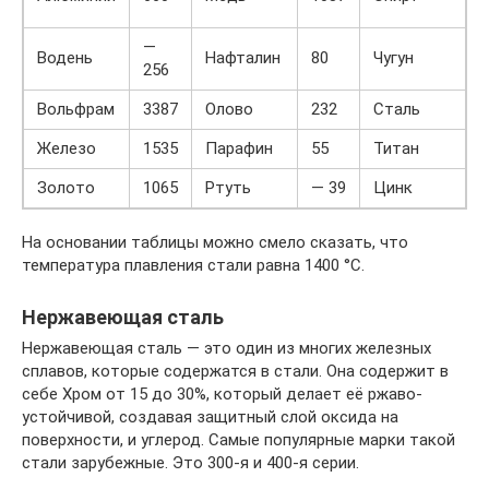
1
—
Водень
Нафталин
80
Чугун
1
256
Вольфрам
3387
Олово
232
Сталь
1
Железо
1535
Парафин
55
Титан
1
Золото
1065
Ртуть
— 39
Цинк
4
На основании таблицы можно смело сказать, что
температура плавления стали равна 1400 °C.
Нержавеющая сталь
Нержавеющая сталь — это один из многих железных
сплавов, которые содержатся в стали. Она содержит в
себе Хром от 15 до 30%, который делает её ржаво-
устойчивой, создавая защитный слой оксида на
поверхности, и углерод. Самые популярные марки такой
стали зарубежные. Это 300-я и 400-я серии.