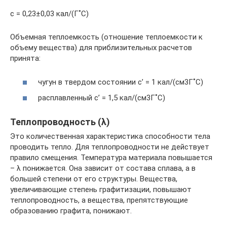
с = 0,23±0,03 кал/(Г˚С)
Объемная теплоемкость (отношение теплоемкости к
объему вещества) для приблизительных расчетов
принята:
чугун в твердом состоянии с’ = 1 кал/(см3Г˚С)
расплавленный с’ = 1,5 кал/(см3Г˚С)
Теплопроводность (λ)
Это количественная характеристика способности тела
проводить тепло. Для теплопроводности не действует
правило смещения. Температура материала повышается
– λ понижается. Она зависит от состава сплава, а в
большей степени от его структуры. Вещества,
увеличивающие степень графитизации, повышают
теплопроводность, а вещества, препятствующие
образованию графита, понижают.