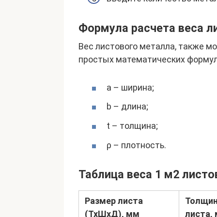
Формула расчета веса л
Вес листового металла, также м
простых математических формул 
a – ширина;
b – длина;
t – толщина;
ρ – плотность.
Таблица веса 1 м2 листо
Размер листа
Толщи
(ТхШхД), мм
листа,