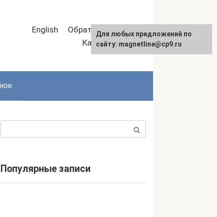
English
Обратная связь
Для любых предложений по
Карта сайта
сайту: magnetline@cp9.ru
ное
Поиск:
Популярные записи