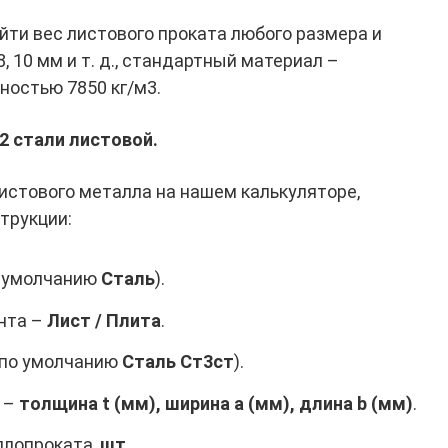
йти вес листового проката любого размера и
8, 10 мм и т. д., стандартный материал –
ностью 7850 кг/м3.
2 стали листовой.
листового металла на нашем калькуляторе,
трукции:
о умолчанию
Сталь
).
нта –
Лист / Плита
.
(по умолчанию
Сталь Ст3ст
).
 –
толщина t (мм), ширина a (мм), длина b (мм)
.
ллопроката,
шт
.