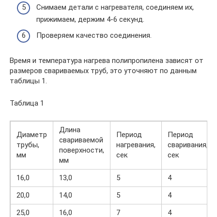
Снимаем детали с нагревателя, соединяем их,
прижимаем, держим 4-6 секунд.
Проверяем качество соединения.
Время и температура нагрева полипропилена зависят от
размеров свариваемых труб, это уточняют по данным
таблицы 1.
Таблица 1
Длина
Диаметр
Период
Период
свариваемой
трубы,
нагревания,
сваривания,
поверхности,
мм
сек
сек
мм
16,0
13,0
5
4
20,0
14,0
5
4
25,0
16,0
7
4