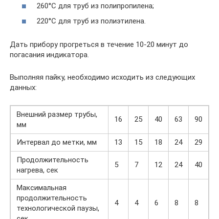
260°С для труб из полипропилена;
220°С для труб из полиэтилена.
Дать прибору прогреться в течение 10-20 минут до
погасания индикатора.
Выполняя пайку, необходимо исходить из следующих
данных:
Внешний размер трубы,
16
25
40
63
90
мм
Интервал до метки, мм
13
15
18
24
29
Продолжительность
5
7
12
24
40
нагрева, сек
Максимальная
продолжительность
4
4
6
8
8
технологической паузы,
сек