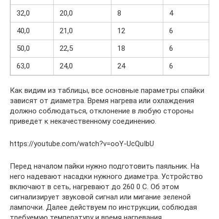
32,0
20,0
8
4
40,0
21,0
12
6
50,0
22,5
18
6
63,0
24,0
24
6
Как видим из таблицы, все основные параметры спайки
зависят от диаметра. Время нагрева или охлаждения
должно соблюдаться, отклонение в любую стороны
приведет к некачественному соединению.
https://youtube.com/watch?v=ooY-UcQuIbU
Перед началом пайки нужно подготовить паяльник. На
него надевают насадки нужного диаметра. Устройство
включают в сеть, нагревают до 260 0 С. Об этом
сигнализирует звуковой сигнал или мигание зеленой
лампочки. Далее действуем по инструкции, соблюдая
требуемую температуру и время нагревания.