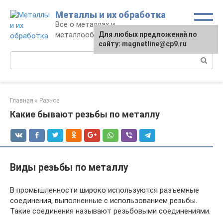
Перейти
Металлы и их обработка
к
Все о металлах и
контенту
металлообработке
Для любых предложений по
Для любых предложений по
сайту:
сайту: magnetline@cp9.ru
[email protected]
Поиск:
Главная
»
Разное
Какие бывают резьбы по металлу
Виды резьбы по металлу
В промышленности широко используются разъемные
соединения, выполненные с использованием резьбы.
Такие соединения называют резьбовыми соединениями.