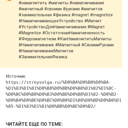
#намагнитить #магниты #намагничивание
#магнитный #своими #руками #магнитов
#занимательная #физика #magnet #magnetize
#НамагничивающееУстройство #Магнит
#УстройствоДляНамагничивания #Magnet
#Magnetize #ОстаточнаяНамагниченность
#Ферромагнетизм #КакНамагнититьМагниты
#Намагничивание #Магнитный #СвоимиРуками
#НамагничиваниеМагнитов
#ЗанимательнаяФизика
Источник:
https://stroyvolga.ru/%D0%BA%D0%B0%D0%BA-
%D1%83%D1%81%D0%B8%D0%BB%D0%B8%D1%82%D1%8C-
%D0%BC%D0%B0%D0%B3%D0%BD%D0%B8%D1%82-%D0%B2-
%D0%B4%D0%BE%D0%BC%D0%B0%D1%88%D0%BD%D0%B8%D1
%85-%D1%83%D1%81%D0%BB%D0%BE%D0%B2/
ЧИТАЙТЕ ЕЩЕ ПО ТЕМЕ: