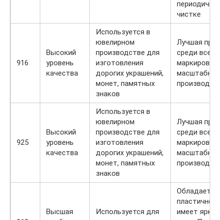
периодично
чистке
Используется в
ювелирном
Лучшая про
Высокий
производстве для
среди всех
916
уровень
изготовления
маркировок
качества
дорогих украшений,
масштабног
монет, памятных
производст
знаков
Используется в
ювелирном
Лучшая про
Высокий
производстве для
среди всех
925
уровень
изготовления
маркировок
качества
дорогих украшений,
масштабног
монет, памятных
производст
знаков
Обладает в
пластичнос
Высшая
Используется для
имеет ярко