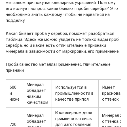
металлом при покупке ювелирных украшений. Поэтому
его волнует вопрос, какие бывают пробы серебра? Это
необходимо знать каждому, чтобы не нарваться на
подделку.
Какая бывает проба у серебра, поможет разобраться
таблица. Здесь же можно увидеть не только виды проб
серебра, но и какие есть отличительные признаки
минерала в зависимости от маркировки, его применение.
ПробаКачество металлаПрименениеОтличительные
признаки
Минерал
600
Используется в
Имеет
обладает
и
промышленности в
красноваты
низким
ниже
качестве припоя
оттенок
качеством
В ювелирном деле
Минерал
Минерал же
применяется лишь
обладает
оттенка бы
720
для изготовления