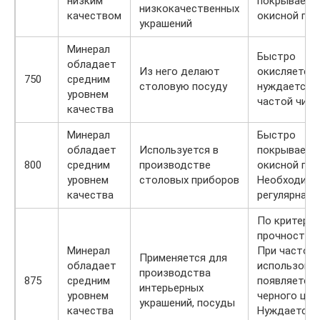
низким
покрываетс
низкокачественных
качеством
окисной пле
украшений
Минерал
Быстро
обладает
Из него делают
окисляется,
750
средним
столовую посуду
нуждается в
уровнем
частой чист
качества
Минерал
Быстро
обладает
Используется в
покрываетс
800
средним
производстве
окисной пле
уровнем
столовых приборов
Необходима
качества
регулярная 
По критери
прочности в
Минерал
При частом
Применяется для
обладает
использова
производства
875
средним
появляется 
интерьерных
уровнем
черного цве
украшений, посуды
качества
Нуждается 