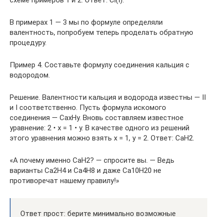
схеме примеров 1 и 2. Ответ: Cl(I).
В примерах 1 — 3 мы по формуле определяли
валентность, попробуем теперь проделать обратную
процедуру.
Пример 4. Составьте формулу соединения кальция с
водородом.
Решение. Валентности кальция и водорода известны — II
и I соответственно. Пусть формула искомого
соединения — CaxHy. Вновь составляем известное
уравнение: 2 • x = 1 • у. В качестве одного из решений
этого уравнения можно взять x = 1, y = 2. Ответ: CaH2.
«А почему именно CaH2? — спросите вы. — Ведь
варианты Ca2H4 и Ca4H8 и даже Ca10H20 не
противоречат нашему правилу!»
Ответ прост: берите минимально возможные