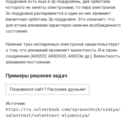
подуровня есть еще и 3p-подуровень, две орбитали
которого не заняты электронами, то пара электронов
3s-подуровня распаривается и один из них занимает
вакантную орбиталь 3p-подуровня. Это означает, что
для атома алюминия характерно наличие возбужденного
состояния:
Наличие трех неспаренных электронов свидетельствует
о том, что алюминий проявляет валентность III в своих
соединения (AlIII2O3, AlIII(OH)3, AlIIICl3и др.). Валентность
алюминия постоянная.
Примеры решения задач
Понравился сайт? Расскажи друзьям!
Источник:
https://ru.solverbook.com/spravochnik/ximiya/
valentnost/valentnost-alyuminiya/