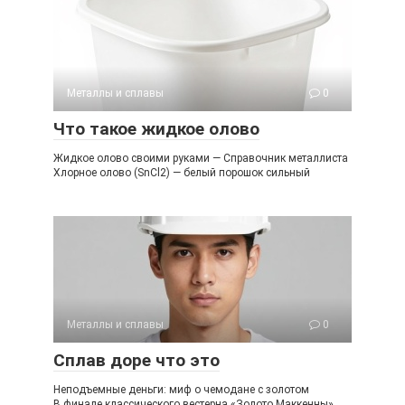
Металлы и сплавы
0
Что такое жидкое олово
Жидкое олово своими руками — Справочник металлиста
Хлорное олово (SnCl2) — белый порошок сильный
Металлы и сплавы
0
Сплав доре что это
Неподъемные деньги: миф о чемодане с золотом
В финале классического вестерна «Золото Маккенны»