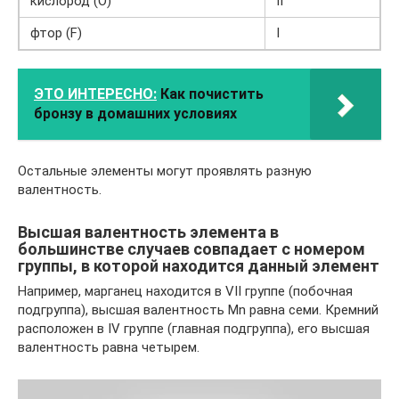
кислород (О)
II
фтор (F)
I
ЭТО ИНТЕРЕСНО:
Как почистить
бронзу в домашних условиях
Остальные элементы могут проявлять разную
валентность.
Высшая валентность элемента в
большинстве случаев совпадает с номером
группы, в которой находится данный элемент
Например, марганец находится в VII группе (побочная
подгруппа), высшая валентность Mn равна семи. Кремний
расположен в IV группе (главная подгруппа), его высшая
валентность равна четырем.