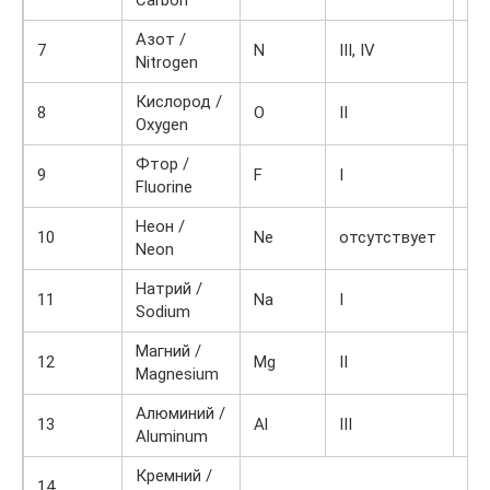
Азот /
7
N
III, IV
NH
Nitrogen
Кислород /
8
O
II
H2
Oxygen
Фтор /
9
F
I
HF
Fluorine
Неон /
10
Ne
отсутствует
—
Neon
Натрий /
11
Na
I
Na
Sodium
Магний /
12
Mg
II
Mg
Magnesium
Алюминий /
13
Al
III
Al
Aluminum
Кремний /
14