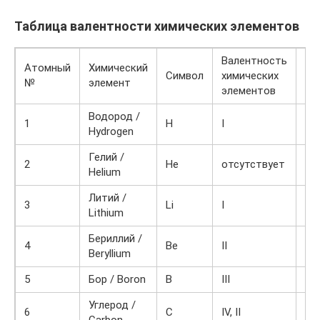
Таблица валентности химических элементов
Валентность
Атомный
Химический
Пр
Символ
химических
№
элемент
со
элементов
Водород /
1
H
I
HF
Hydrogen
Гелий /
2
He
отсутствует
—
Helium
Литий /
3
Li
I
Li
Lithium
Бериллий /
4
Be
II
Be
Beryllium
5
Бор / Boron
B
III
BC
Углерод /
6
C
IV, II
CO
Carbon