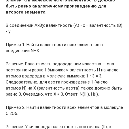
элемента в молекуле на его валентность должно
быть равно аналогичному произведению для
второго элемента
.
В соединении AxBy: валентность (А) • x = валентность (В)
• y
Пример 1. Найти валентности всех элементов в
соединении NH3.
Решение. Валентность водорода нам известна — она
постоянна и равна I. Умножаем валентность Н на число
атомов водорода в молекуле аммиака: 1 • 3 = 3.
Следовательно, для азота произведение 1 (число
атомов N) на X (валентность азота) также должно быть
равно 3. Очевидно, что Х = 3. Ответ: N(III), H(I).
Пример 2. Найти валентности всех элементов в молекуле
Cl2O5.
Решение. У кислорода валентность постоянна (II), в