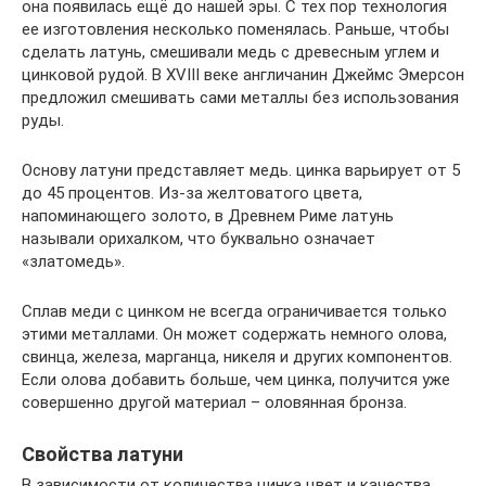
она появилась ещё до нашей эры. С тех пор технология
ее изготовления несколько поменялась. Раньше, чтобы
сделать латунь, смешивали медь с древесным углем и
цинковой рудой. В XVIII веке англичанин Джеймс Эмерсон
предложил смешивать сами металлы без использования
руды.
Основу латуни представляет медь. цинка варьирует от 5
до 45 процентов. Из-за желтоватого цвета,
напоминающего золото, в Древнем Риме латунь
называли орихалком, что буквально означает
«златомедь».
Сплав меди с цинком не всегда ограничивается только
этими металлами. Он может содержать немного олова,
свинца, железа, марганца, никеля и других компонентов.
Если олова добавить больше, чем цинка, получится уже
совершенно другой материал – оловянная бронза.
Свойства латуни
В зависимости от количества цинка цвет и качества