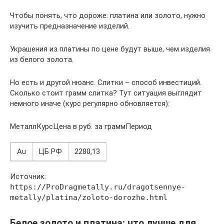
Чтобы понять, что дороже: платина или золото, нужно
изучить предназначение изделий.
Украшения из платины по цене будут выше, чем изделия
из белого золота.
Но есть и другой нюанс. Слитки – способ инвестиций.
Сколько стоит грамм слитка? Тут ситуация выглядит
немного иначе (курс регулярно обновляется):
МеталлКурсЦена в руб. за граммПериод
Au
ЦБ РФ
2280,13
Источник:
https://ProDragmetally.ru/dragotsennye-
metally/platina/zoloto-dorozhe.html
Белое золото и платина: что лучше для