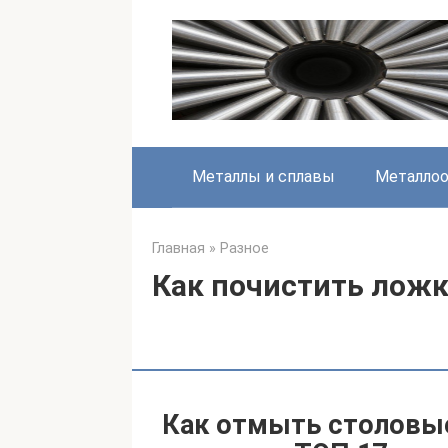
Перейти
к
контенту
Металлы и сплавы
Металлоо
Главная
»
Разное
Как почистить ложк
Как отмыть столовы