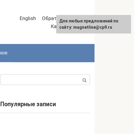
English
Обратная связь
Для любых предложений по
Карта сайта
сайту: magnetline@cp9.ru
ное
Поиск:
Популярные записи