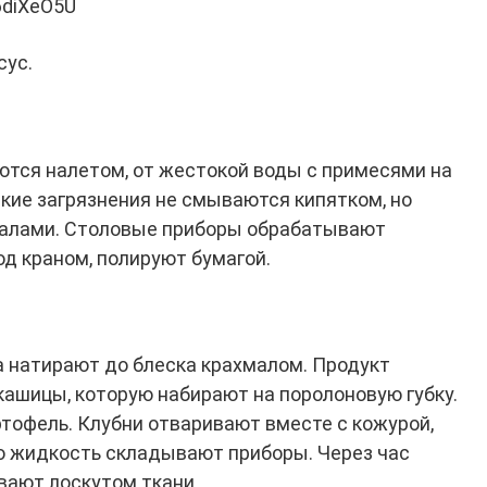
6diXeO5U
сус.
тся налетом, от жестокой воды с примесями на
акие загрязнения не смываются кипятком, но
алами. Столовые приборы обрабатывают
д краном, полируют бумагой.
 натирают до блеска крахмалом. Продукт
кашицы, которую набирают на поролоновую губку.
ртофель. Клубни отваривают вместе с кожурой,
ую жидкость складывают приборы. Через час
вают лоскутом ткани.