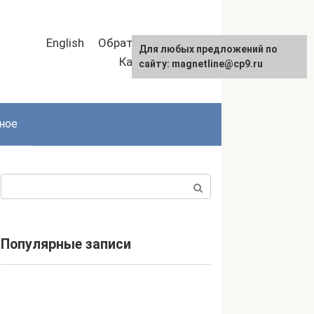
English
Обратная связь
Для любых предложений по
Карта сайта
сайту: magnetline@cp9.ru
ное
Поиск:
Популярные записи