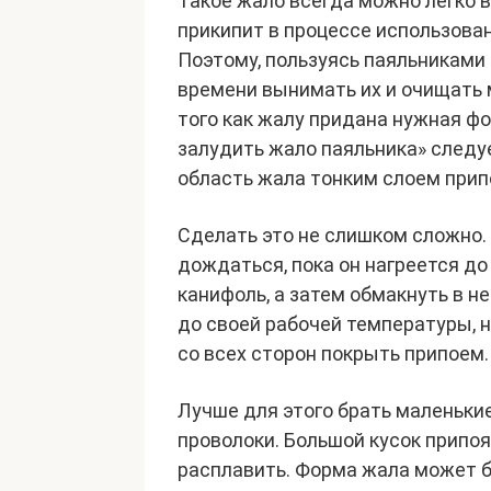
Такое жало всегда можно легко в
прикипит в процессе использован
Поэтому, пользуясь паяльниками
времени вынимать их и очищать м
того как жалу придана нужная фо
залудить жало паяльника» следу
область жала тонким слоем прип
Сделать это не слишком сложно. 
дождаться, пока он нагреется до
канифоль, а затем обмакнуть в не
до своей рабочей температуры, н
со всех сторон покрыть припоем.
Лучше для этого брать маленькие
проволоки. Большой кусок припо
расплавить. Форма жала может бы