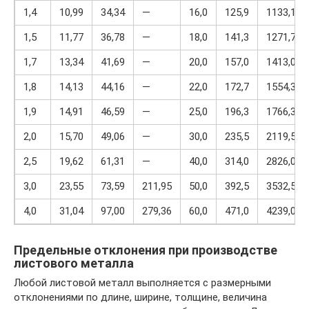
1,4
10,99
34,34
—
16,0
125,9
1133,1
1,5
11,77
36,78
—
18,0
141,3
1271,7
1,7
13,34
41,69
—
20,0
157,0
1413,0
1,8
14,13
44,16
—
22,0
172,7
1554,3
1,9
14,91
46,59
—
25,0
196,3
1766,3
2,0
15,70
49,06
—
30,0
235,5
2119,5
2,5
19,62
61,31
—
40,0
314,0
2826,0
3,0
23,55
73,59
211,95
50,0
392,5
3532,5
4,0
31,04
97,00
279,36
60,0
471,0
4239,0
Предельные отклонения при производстве
листового металла
Любой листовой металл выполняется с размерными
отклонениями по длине, ширине, толщине, величина