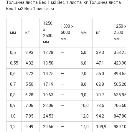
Толщина листа Вес 1 м2 Вес 1 листа, кг Толщина листа
Вес 1 м2 Вес 1 листа, кг
1250
1500 x
1250 x
x
мм
кг
6000
мм
кг
2500
2500
мм
мм
мм
0,5
3,93
12,28
—
5,0
39,3
353,25
0,55
4,32
13,50
—
6,0
47,1
423,90
0,6
4,72
14,75
—
7,0
55,0
494,55
0.7
5,50
17,19
—
8,0
62,8
565,20
0,8
6,28
19,63
—
9,0
70,7
635,85
0,9
7,06
22,06
—
10,0
78,5
706,50
1,0
7,85
24,53
—
12,0
94,2
847,80
1,2
9,49
29,66
—
14,0
109,9
989,10