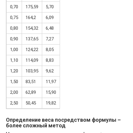
0,70
175,59
5,70
0,75
164,2
6,09
0,80
154,32
6,48
0,90
137,65
7,27
1,00
124,22
8,05
1,10
114,09
8,83
1,20
103,95
9,62
1,50
83,51
11,97
2,00
62,89
15,90
2,50
50,45
19,82
Определение веса посредством формулы –
более сложный метод