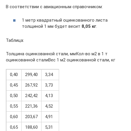
В соответствии с авиационным справочником:
1 метр квадратный оцинкованного листа
толщиной 1 мм будет весит
8,05 кг
.
Таблица:
Толщина оцинкованной стали, ммКол-во м2 в 1 т
оцинкованной сталиВес 1 м2 оцинкованной стали, кг
0,40
299,40
3,34
0,45
267,92
3,73
0,50
242,42
4,13
0,55
221,36
4,52
0,60
203,67
4,91
0,65
188,60
5,31