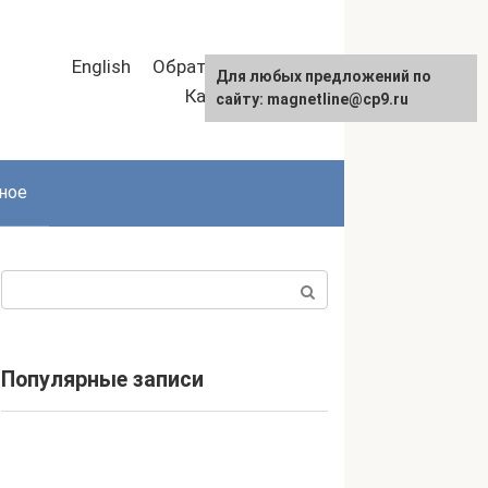
English
Обратная связь
Для любых предложений по
Карта сайта
сайту: magnetline@cp9.ru
ное
Поиск:
Популярные записи