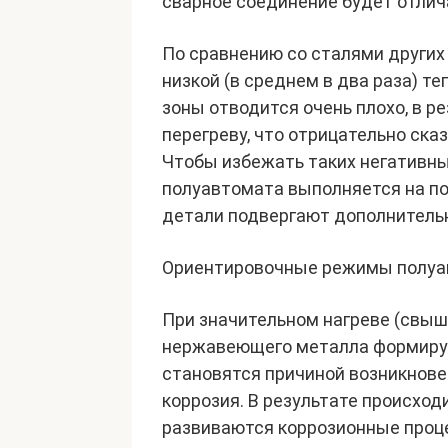
сварное соединение будет отли
По сравнению со сталями других
низкой (в среднем в два раза) т
зоны отводится очень плохо, в р
перегреву, что отрицательно ска
Чтобы избежать таких негативны
полуавтомата выполняется на по
детали подвергают дополнитель
Ориентировочные режимы полуав
При значительном нагреве (свыш
нержавеющего металла формиру
становятся причиной возникнове
коррозия. В результате происхо
развиваются коррозионные проце