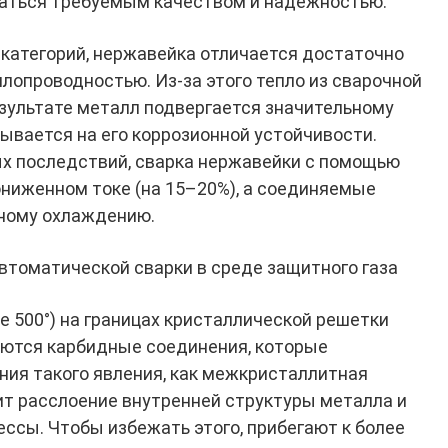
чаться требуемым качеством и надежностью.
 категорий, нержавейка отличается достаточно
еплопроводностью. Из-за этого тепло из сварочной
езультате металл подвергается значительному
зывается на его коррозионной устойчивости.
х последствий, сварка нержавейки с помощью
ниженном токе (на 15–20%), а соединяемые
ному охлаждению.
томатической сварки в среде защитного газа
е 500°) на границах кристаллической решетки
ются карбидные соединения, которые
ния такого явления, как межкристаллитная
дит расслоение внутренней структуры металла и
ссы. Чтобы избежать этого, прибегают к более