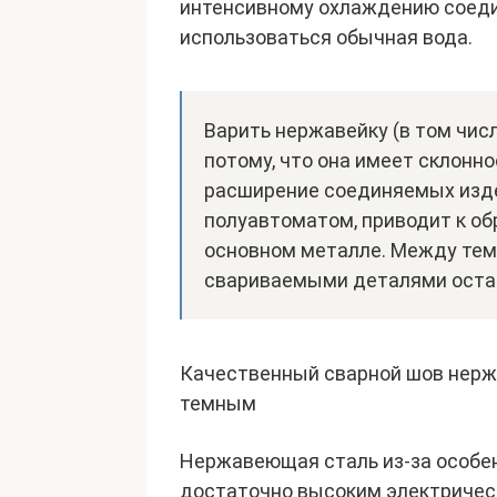
интенсивному охлаждению соеди
использоваться обычная вода.
Варить нержавейку (в том числ
потому, что она имеет склонн
расширение соединяемых изде
полуавтоматом, приводит к об
основном металле. Между тем
свариваемыми деталями остав
Качественный сварной шов нержа
темным
Нержавеющая сталь из-за особен
достаточно высоким электричес