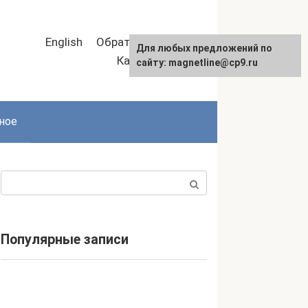
English
Обратная связь
Для любых предложений по
Карта сайта
сайту: magnetline@cp9.ru
ное
Поиск:
Популярные записи