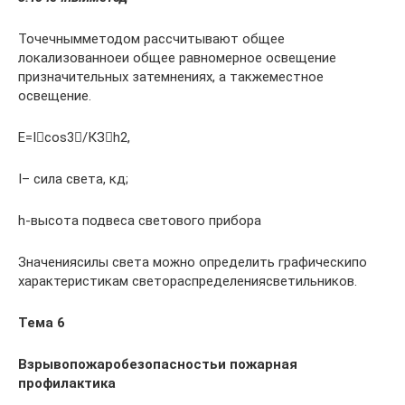
Точечнымметодом рассчитывают общее
локализованноеи общее равномерное освещение
призначительных затемнениях, а такжеместное
освещение.
Е=Icos3/КЗh2,
I– сила света, кд;
h-высота подвеса светового прибора
Значениясилы света можно определить графическипо
характеристикам светораспределениясветильников.
Тема 6
Взрывопожаробезопасностьи пожарная
профилактика