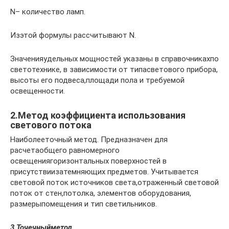
N– количество ламп.
Изэтой формулы рассчитывают N.
Значенияудельных мощностей указаны в справочникахпо
светотехнике, в зависимости от типасветового прибора,
высоты его подвеса,площади пола и требуемой
освещенности.
2.Метод коэффициента использования
светового потока
Наиболееточный метод. Предназначен для
расчетаобщего равномерного
освещениягоризонтальных поверхностей в
присутствиизатемняющих предметов. Учитывается
световой поток источников света,отраженный световой
поток от стен,потолка, элементов оборудования,
размерыпомещения и тип светильников.
3.
Точечныйметод