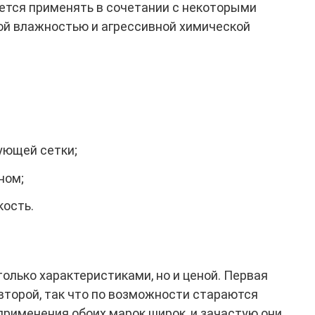
ется применять в сочетании с некоторыми
кой влажностью и агрессивной химической
ующей сетки;
ном;
кость.
только характеристиками, но и ценой. Первая
второй, так что по возможности стараются
применения обоих марок широк, и зачастую они