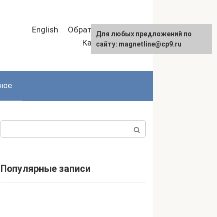
English
Обратная связь
Для любых предложений по
Карта сайта
сайту: magnetline@cp9.ru
ное
Поиск:
Популярные записи