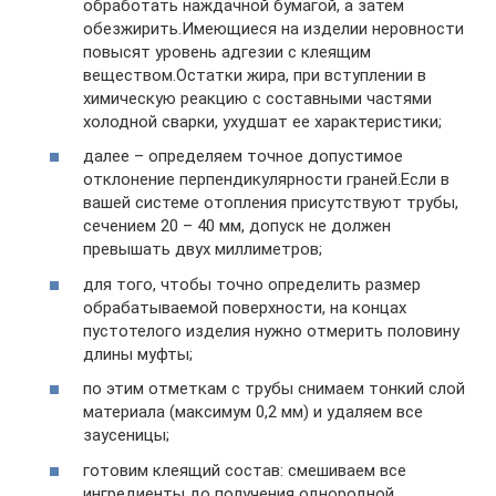
обработать наждачной бумагой, а затем
обезжирить.Имеющиеся на изделии неровности
повысят уровень адгезии с клеящим
веществом.Остатки жира, при вступлении в
химическую реакцию с составными частями
холодной сварки, ухудшат ее характеристики;
далее – определяем точное допустимое
отклонение перпендикулярности граней.Если в
вашей системе отопления присутствуют трубы,
сечением 20 – 40 мм, допуск не должен
превышать двух миллиметров;
для того, чтобы точно определить размер
обрабатываемой поверхности, на концах
пустотелого изделия нужно отмерить половину
длины муфты;
по этим отметкам с трубы снимаем тонкий слой
материала (максимум 0,2 мм) и удаляем все
заусеницы;
готовим клеящий состав: смешиваем все
ингредиенты до получения однородной