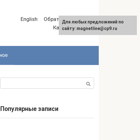
English
Обратная связь
Для любых предложений по
Карта сайта
сайту: magnetline@cp9.ru
ное
Поиск:
Популярные записи