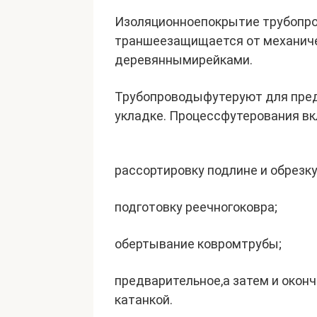
Изоляционноепокрытие трубопро
траншеезащищается от механич
деревяннымирейками.
Трубопроводыфутеруют для пред
укладке. Процессфутерования в
рассортировку подлине и обрезку
подготовку реечногоковра;
обертывание ковромтрубы;
предварительное,а затем и окон
катанкой.