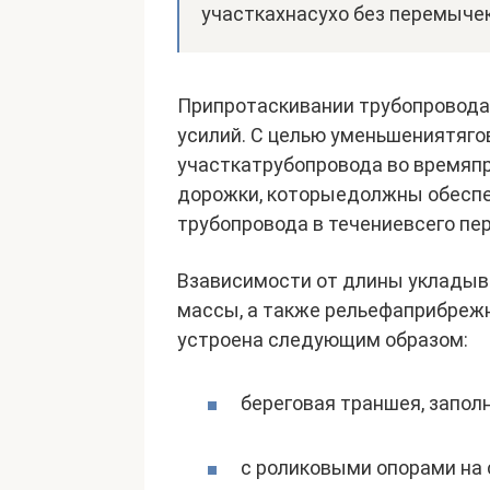
участкахнасухо без перемычек
Припротаскивании трубопровода
усилий. С целью уменьшениятяго
участкатрубопровода во вре­мя
дорожки, которыедолжны обесп
трубопровода в течениевсего пе
Взависимости от длины укладыва
массы, а также рельефаприбреж
устроена следующим образом:
береговая траншея, запол
с роликовыми опорами на 