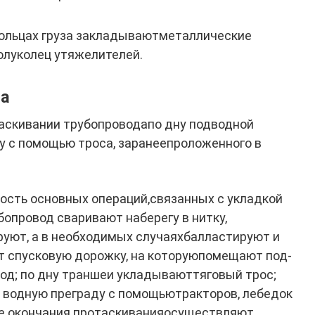
кольцах груза закладываютметаллические
олуколец утяжелителей.
да
аскивании трубопроводапо дну подводной
му с помощью троса, заранеепроложенного в
ость основных операций,связанных с укладкой
опровод сваривают наберегу в нитку,
уют, а в необходимых случаяхбалластируют и
 спусковую дорожку, на которуюпомещают под­
од; по дну траншеи укладываюттяговый трос;
водную преграду с по­мощьютракторов, лебедок
ле окончания протаскиванияосуществляют