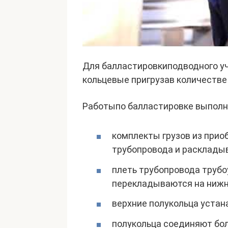
Для балластировкиподводного у
кольцевые пригрузав количестве 
Работыпо балластировке выполн
комплекты грузов из прио
трубопровода и расклады
плеть трубопровода труб
перекладываются на нижни
верхние полукольца устан
полукольца соединяют бол