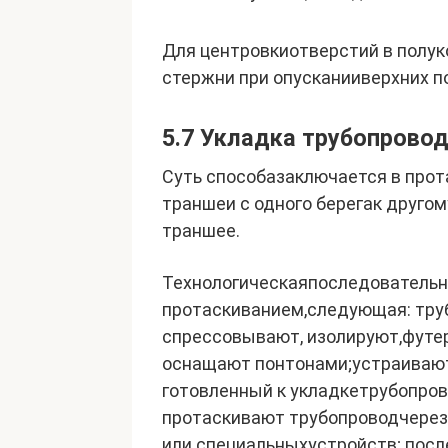
Для центровкиотверстий в полу
стержни при опусканииверхних п
5.7 Укладка трубопрово
Суть способазаключается в прот
траншеи с одного берегак друго
траншее.
Технологическаяпо­следовательн
протаскиванием,следующая: труб
спрессовывают, изолируют,футер
оснащают понтонами;устраивают
готовленный к укладкетрубопров
протаскивают трубопроводчерез 
или специальныхустройств; пос