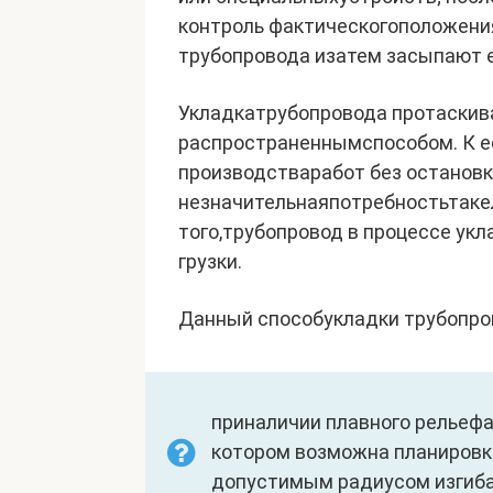
контроль фактическогоположени
трубопровода изатем засыпают е
Укладкатрубопровода протаскив
распространеннымспособом. К е
производстваработ без оста­новк
незначительнаяпотреб­ностьтаке
того,трубопровод в процессе ук
грузки.
Данный способукладки трубопро
приналичии плавного рельефа 
котором возможна планировк
допустимым радиусом изгиба