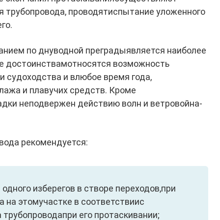
я трубопровода, проводятиспытание уложенного
го.
анием по днуводной пре­градыявляется наиболее
е до­стоинствамотносятся возможность
и судоходства и влюбое время года,
лажа и плавучих средств. Кроме
ладки неподвержен действию волн и ветровойна­
вода рекомендуется:
одного изберегов в створе пе­реходов,при
а на этомучастке в соответствиис
 трубопроводапри его протаскивании;