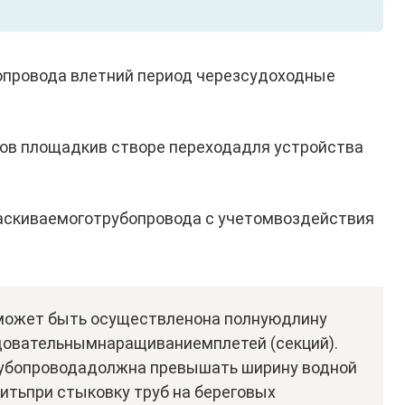
опровода влетний период черезсудоходные
ов площадкив створе пере­ходадля устройства
аскиваемоготрубопровода с учетомвоздействия
может быть осуществленона полнуюдлину
довательнымнара­щиваниемплетей (секций).
убо­проводадолжна превышать ширину водной
итьпри стыковку труб на береговых