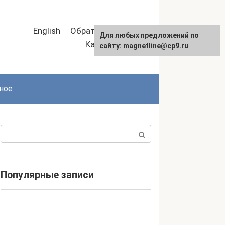
English
Обратная связь
Для любых предложений по
Карта сайта
сайту: magnetline@cp9.ru
ное
Поиск:
Популярные записи