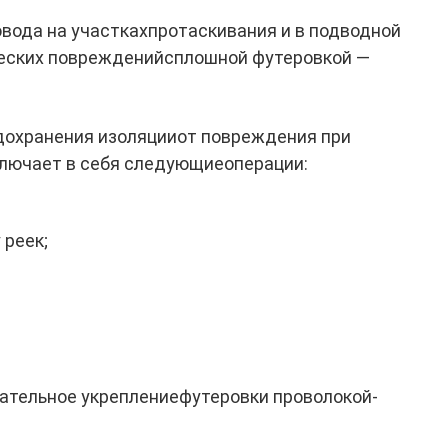
вода на участкахпротаскивания и в подводной
еских поврежденийсплошной футеровкой —
охранения изоляцииот повреждения при
ключает в себя следующиеоперации:
 реек;
чательное укреплениефутеровки проволокой-