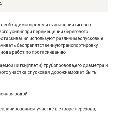
.
 необходимоопределить зна­чениятяговых
вого усилияпри перемещении берегового
протаскивания используют различныеспусковые
ечивать беспрепятственнуютранспортировку
риода работ по протаскиванию.
емой нитки(плети) трубо­провода,его диаметра и
ного участка спусковая дорожкаможет быть
ненная водой;
спланированном участке в створе перехода;