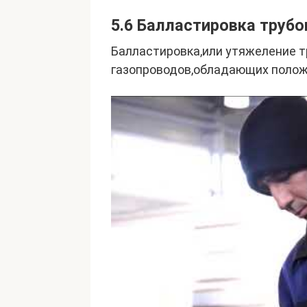
5.6 Балластировка труб
Балластировка,или утяжеление 
газопроводов,обладающих полож