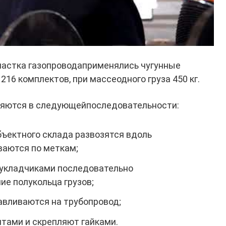
частка газопроводаприменялись чугунные
216 комплектов, при массеодного груза 450 кг.
яются в следующейпоследовательности:
бъектного склада развозятся вдоль
ваются по меткам;
оукладчиками последовательно
е полукольца грузов;
авливаются на трубопровод;
тами и скрепляют гайками.