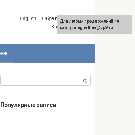
English
Обратная связь
Для любых предложений по
Карта сайта
сайту: magnetline@cp9.ru
ное
Поиск:
Популярные записи