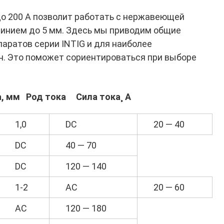
 до 200 А позволит работать с нержавеющей
инием до 5 мм. Здесь мы приводим общие
аратов серии INTIG и для наиболее
н. Это поможет сориентироваться при выборе
а, мм
Род тока
Сила тока¸ А
1,0
DC
20 — 40
DC
40 — 70
DC
120 — 140
1-2
AC
20 — 60
AC
120 — 180