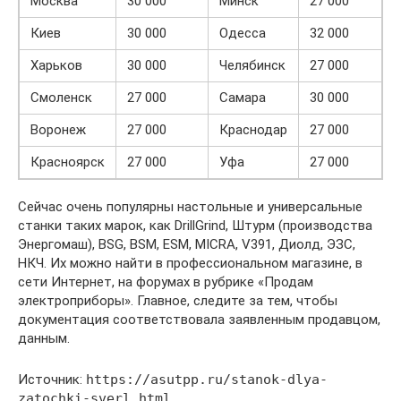
Москва
30 000
Минск
27 000
Киев
30 000
Одесса
32 000
Харьков
30 000
Челябинск
27 000
Смоленск
27 000
Самара
30 000
Воронеж
27 000
Краснодар
27 000
Красноярск
27 000
Уфа
27 000
Сейчас очень популярны настольные и универсальные
станки таких марок, как DrillGrind, Штурм (производства
Энергомаш), BSG, BSM, ESM, MICRA, V391, Диолд, ЭЗС,
НКЧ. Их можно найти в профессиональном магазине, в
сети Интернет, на форумах в рубрике «Продам
электроприборы». Главное, следите за тем, чтобы
документация соответствовала заявленным продавцом,
данным.
Источник:
https://asutpp.ru/stanok-dlya-
zatochki-sverl.html