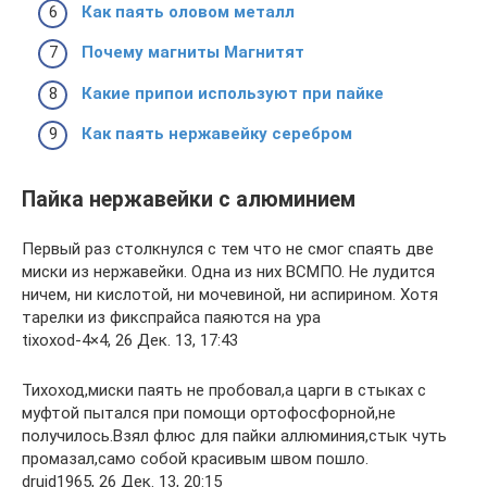
Как паять оловом металл
Почему магниты Магнитят
Какие припои используют при пайке
Как паять нержавейку серебром
Пайка нержавейки с алюминием
Первый раз столкнулся с тем что не смог спаять две
миски из нержавейки. Одна из них ВСМПО. Не лудится
ничем, ни кислотой, ни мочевиной, ни аспирином. Хотя
тарелки из фикспрайса паяются на ура
tixoxod-4×4, 26 Дек. 13, 17:43
Тихоход,миски паять не пробовал,а царги в стыках с
муфтой пытался при помощи ортофосфорной,не
получилось.Взял флюс для пайки аллюминия,стык чуть
промазал,само собой красивым швом пошло.
druid1965, 26 Дек. 13, 20:15